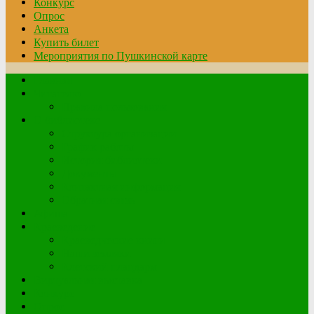
Конкурс
Опрос
Анкета
Купить билет
Мероприятия по Пушкинской карте
Главная
Читателю
Правила пользования
О библиотеке
Структура организации
График работы
История библиотеки
Документы
Контактная информация
Обратная связь
Афиша
Краеведение
Краеведческие книги
Наши земляки
Клетский плацдарм
Виртуальная выставка
Конкурс
Опрос