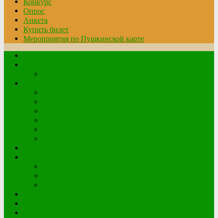
Конкурс
Опрос
Анкета
Купить билет
Мероприятия по Пушкинской карте
Главная
Читателю
Правила пользования
О библиотеке
Структура организации
График работы
История библиотеки
Документы
Контактная информация
Обратная связь
Афиша
Краеведение
Краеведческие книги
Наши земляки
Клетский плацдарм
Виртуальная выставка
Конкурс
Опрос