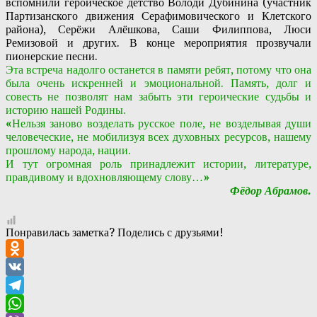
вспомнили героическое детство Володи Дубинина (участник
Партизанского движения Серафимовического и Клетского
района), Серёжи Алёшкова, Саши Филиппова, Люси
Ремизовой и других. В конце мероприятия прозвучали
пионерские песни.
Эта встреча надолго останется в памяти ребят, потому что она
была очень искренней и эмоциональной. Память, долг и
совесть не позволят нам забыть эти героические судьбы и
историю нашей Родины.
«
Нельзя заново возделать русское поле, не возделывая души
человеческие, не мобилизуя всех духовных ресурсов, нашему
прошлому народа, нации.
И тут огромная роль принадлежит истории, литературе,
правдивому и вдохновляющему слову…
»
Фёдор Абрамов.
Понравилась заметка? Поделись с друзьями!
Odnoklassniki
VK
Telegram