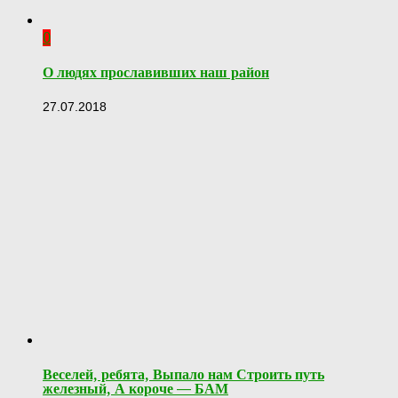
0
О людях прославивших наш район
27.07.2018
Веселей, ребята, Выпало нам Строить путь
железный, А короче — БАМ