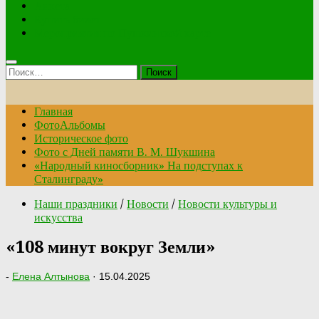
Анкета
Купить билет
Мероприятия по Пушкинской карте
Найти:
Главная
ФотоАльбомы
Историческое фото
Фото с Дней памяти В. М. Шукшина
«Народный киносборник» На подступах к
Сталинграду»
Наши праздники
/
Новости
/
Новости культуры и
искусства
«108 минут вокруг Земли»
-
Елена Алтынова
·
15.04.2025