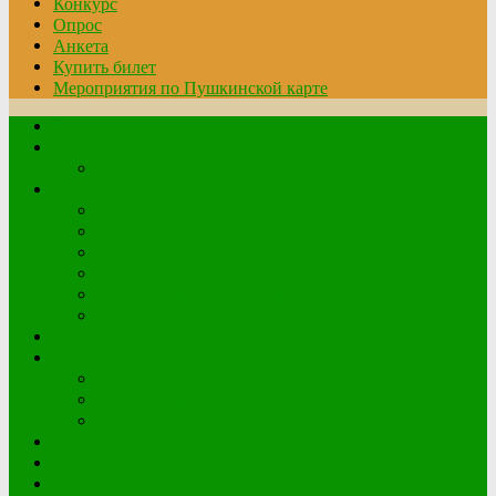
Конкурс
Опрос
Анкета
Купить билет
Мероприятия по Пушкинской карте
Главная
Читателю
Правила пользования
О библиотеке
Структура организации
График работы
История библиотеки
Документы
Контактная информация
Обратная связь
Афиша
Краеведение
Краеведческие книги
Наши земляки
Клетский плацдарм
Виртуальная выставка
Конкурс
Опрос