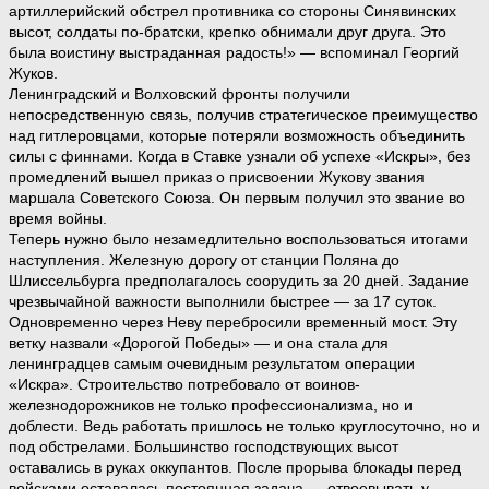
артиллерийский обстрел противника со стороны Синявинских
высот, солдаты по-братски, крепко обнимали друг друга. Это
была воистину выстраданная радость!» — вспоминал Георгий
Жуков.
Ленинградский и Волховский фронты получили
непосредственную связь, получив стратегическое преимущество
над гитлеровцами, которые потеряли возможность объединить
силы с финнами. Когда в Ставке узнали об успехе «Искры», без
промедлений вышел приказ о присвоении Жукову звания
маршала Советского Союза. Он первым получил это звание во
время войны.
Теперь нужно было незамедлительно воспользоваться итогами
наступления. Железную дорогу от станции Поляна до
Шлиссельбурга предполагалось соорудить за 20 дней. Задание
чрезвычайной важности выполнили быстрее — за 17 суток.
Одновременно через Неву перебросили временный мост. Эту
ветку назвали «Дорогой Победы» — и она стала для
ленинградцев самым очевидным результатом операции
«Искра». Строительство потребовало от воинов-
железнодорожников не только профессионализма, но и
доблести. Ведь работать пришлось не только круглосуточно, но и
под обстрелами. Большинство господствующих высот
оставались в руках оккупантов. После прорыва блокады перед
войсками оставалась постоянная задача — отвоевывать у