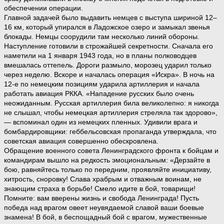
обеспечении операции.
Главной задачей было выдавить немцев с выступа шириной 12–
16 км, который упирался в Ладожское озеро и замыкал звенья
блокады. Немцы соорудили там несколько линий обороны.
Наступление готовили в строжайшей секретности. Сначала его
наметили на 1 января 1943 года, но в планы полководцев
вмешалась оттепель. Дороги размыло, морозец ударил только
через неделю. Вскоре и началась операция «Искра». В ночь на
12-е по немецким позициям ударила артиллерия и начала
работать авиация РККА. «Нападение русских было очень
неожиданным. Русская артиллерия била великолепно: я никогда
не слышал, чтобы немецкая артиллерия стреляла так здорово»,
— вспоминал один из немецких пленных. Удивили врага и
бомбардировщики: геббельсовская пропаганда утверждала, что
советская авиация совершенно обескровлена.
Обращение военного совета Ленинградского фронта к бойцам и
командирам вышло на редкость эмоциональным: «Дерзайте в
бою, равняйтесь только по передним, проявляйте инициативу,
хитрость, сноровку! Слава храбрым и отважным воинам, не
знающим страха в борьбе! Смело идите в бой, товарищи!
Помните: вам вверены жизнь и свобода Ленинграда! Пусть
победа над врагом овеет неувядаемой славой ваши боевые
знамена! В бой, в беспощадный бой с врагом, мужественные