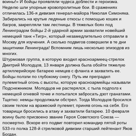
воины!» И бойцы проявляли чудеса доблести и героизма.
Неделю шли упорные кровопролитные бои. В сражениях
отличилась 136-я дивизия генерал-майора Николая Симоняка.
Забирались на крутые ледяные откосы с помощью кошек и
багров, закрепляли там лестницы. В тяжелых боях под
Ленинградом бойцы 2-й ударной армии захватили новейший
немецкий танк «Тигр», который незамедлительно отправили в
Москву для изучения. А сколько подвигов совершили в те дни
защитники Ленинграда! Вспомним лишь несколько эпизодов из
многих.
Штурмовая группа, в которую входил красноармеец-стрелок
Дмитрий Молодцов, 13 января должна была обойти тяжелую
артиллерийскую батарею немцев с фланга и захватить ее.
Бойцы ползли по глубокому снегу. Путь им преградил
пулеметный огонь с высоты, которую красноармейцы называли
Подснежником. Молодцов не растерялся, с тыла подполз к
немецкой огневой точке и попытался забросать дзот гранатами.
Тщетно: немцы продолжали обстрел. Тогда Молодцов бросился
своим телом на вражеский пулемет, приняв огонь на себя. Его
товарищи бросились в атаку и захватили батарею. 10 февраля
воину было присвоено звание Героя Советского Союза —
посмертно. Вскоре его подвиг повторил командир пятой роты
533-го полка 128-й стрелковой дивизии старший лейтенант Яков
Богдан.