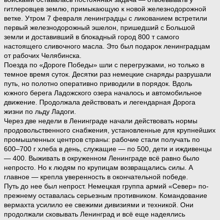
гитлеровцев землю, примыкающую к новой железнодорожной
ветке. Утром 7 февраля ленинградцы с ликованием встретили
первый железнодорожный эшелон, пришедший с Большой
земли и доставивший в блокадный город 800 т самого
настоящего сливочного масла. Это был подарок ленинградцам
от рабочих Челябинска.
Поезда по «Дороге Победы» шли с перегрузками, но только в
темное время суток. Десятки раз немецкие снаряды разрушали
путь, но полотно оперативно приводили в порядок. Вдоль
южного берега Ладожского озера началось и автомобильное
движение. Продолжала действовать и легендарная Дорога
жизни по льду Ладоги.
Через две недели в Ленинграде начали действовать нормы
продовольственного снабжения, установленные для крупнейших
промышленных центров страны: рабочие стали получать по
600–700 г хлеба в день, служащие — по 500, дети и иждивенцы
— 400. Выживать в окруженном Ленинграде всё равно было
непросто. Но к людям по крупицам возвращались силы. А
главное — крепла уверенность в окончательной победе.
Путь до нее был непрост. Немецкая группа армий «Север» по-
прежнему оставалась серьезным противником. Командование
вермахта усилило ее свежими дивизиями и техникой. Они
продолжали сковывать Ленинград и всё еще надеялись