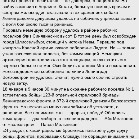
потом провел в госпиталях — не доктором, а пациентом. Но
войну закончил в Берлине. Кстати, большую помощь врачам и
сестрам милосердия оказывали в тех сражениях собаки.
Ленинградским девушкам удалось на собачьих упряжках вывезти
с поля боя около тысячи раненых.
Прорвать немецкую оборону удалось в районе рабочих
поселков близ Синявинских высот. В тот же день был освобожден
город Шлиссельбург, стоящий у истока Невы. Перешло под
контроль Красной армии южное побережье Ладоги. Но — только
узкая заснеженная полоска, без коммуникаций. Немецкая
артиллерия простреливала этот плацдарм, но захватить его
вермахт больше не мог. Освободить станцию Мга и восстановить
железнодорожное сообщение по линии Ленинград –
Волховстрой не удалось. Значит, нужно было срочно строить
новую ветку.
18 января в 9 часов 30 минут на окраине рабочего поселка № 1
встретились бойцы 123-й отдельной стрелковой бригады
Ленинградского фронта и 372-й стрелковой дивизии Волховского
фронта. На несколько минут они забыли об усталости, о
ранениях. Все понимали: это — прорыв, победа! Обнялись
командиры — два майора: от «ленинградцев» — Айк Мелконян,
от «волховцев» — Павел Мельников.
«Я увидел, с какой радостью бросились навстречу друг другу
бойцы фронтов, прорвавших блокаду. Не обращая внимания на