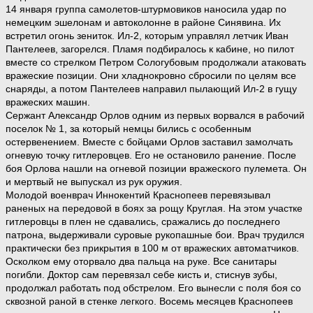
14 января группа самолетов-штурмовиков наносила удар по
немецким эшелонам и автоколонне в районе Синявина. Их
встретил огонь зениток. Ил-2, которым управлял летчик Иван
Пантелеев, загорелся. Пламя подбиралось к кабине, но пилот
вместе со стрелком Петром Сологубовым продолжали атаковать
вражеские позиции. Они хладнокровно сбросили по целям все
снаряды, а потом Пантелеев направил пылающий Ил-2 в гущу
вражеских машин.
Сержант Александр Орлов одним из первых ворвался в рабочий
поселок № 1, за который немцы бились с особенным
остервенением. Вместе с бойцами Орлов заставил замолчать
огневую точку гитлеровцев. Его не остановило ранение. После
боя Орлова нашли на огневой позиции вражеского пулемета. Он
и мертвый не выпускал из рук оружия.
Молодой военврач Иннокентий Краснопеев перевязывал
раненых на передовой в боях за рощу Круглая. На этом участке
гитлеровцы в плен не сдавались, сражались до последнего
патрона, выдерживали суровые рукопашные бои. Врач трудился
практически без прикрытия в 100 м от вражеских автоматчиков.
Осколком ему оторвало два пальца на руке. Все санитары
погибли. Доктор сам перевязал себе кисть и, стиснув зубы,
продолжал работать под обстрелом. Его вынесли с поля боя со
сквозной раной в стенке легкого. Восемь месяцев Краснопеев