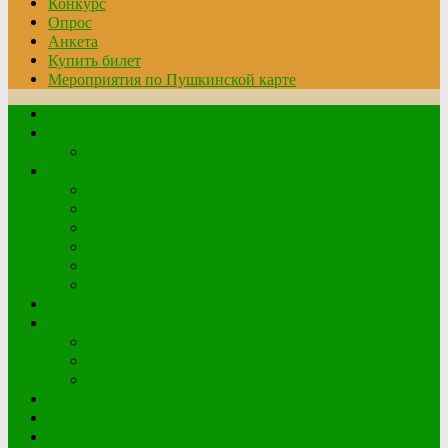
Конкурс
Опрос
Анкета
Купить билет
Мероприятия по Пушкинской карте
Главная
Читателю
Правила пользования
О библиотеке
Структура организации
График работы
История библиотеки
Документы
Контактная информация
Обратная связь
Афиша
Краеведение
Краеведческие книги
Наши земляки
Клетский плацдарм
Виртуальная выставка
Конкурс
Опрос