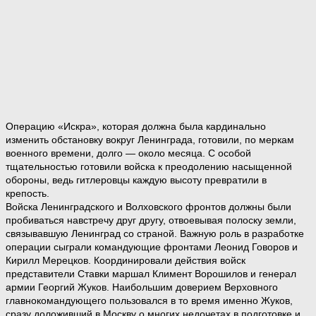
Операцию «Искра», которая должна была кардинально
изменить обстановку вокруг Ленинграда, готовили, по меркам
военного времени, долго — около месяца. С особой
тщательностью готовили войска к преодолению насыщенной
обороны, ведь гитлеровцы каждую высоту превратили в
крепость.
Войска Ленинградского и Волховского фронтов должны были
пробиваться навстречу друг другу, отвоевывая полоску земли,
связывавшую Ленинград со страной. Важную роль в разработке
операции сыграли командующие фронтами Леонид Говоров и
Кирилл Мерецков. Координировали действия войск
представители Ставки маршал Климент Ворошилов и генерал
армии Георгий Жуков. Наибольшим доверием Верховного
главнокомандующего пользовался в то время именно Жуков,
сразу доложивший в Москву о многих недочетах в подготовке и