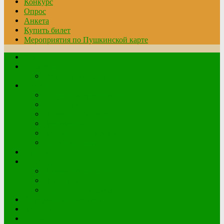
Конкурс
Опрос
Анкета
Купить билет
Мероприятия по Пушкинской карте
Главная
Читателю
Правила пользования
О библиотеке
Структура организации
График работы
История библиотеки
Документы
Контактная информация
Обратная связь
Афиша
Краеведение
Краеведческие книги
Наши земляки
Клетский плацдарм
Виртуальная выставка
Конкурс
Опрос