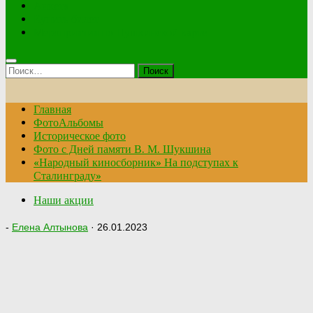
Анкета
Купить билет
Мероприятия по Пушкинской карте
Найти:
Главная
ФотоАльбомы
Историческое фото
Фото с Дней памяти В. М. Шукшина
«Народный киносборник» На подступах к
Сталинграду»
Наши акции
-
Елена Алтынова
·
26.01.2023