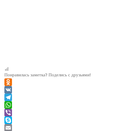
Понравилась заметка? Поделись с друзьями!
Odnoklassniki
VK
Telegram
WhatsApp
Viber
Skype