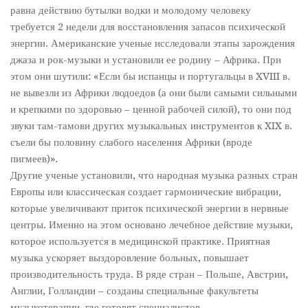
равна действию бутылки водки и молодому человеку
требуется 2 недели для восстановления запасов психической
энергии. Американские ученые исследовали этапы зарождения
джаза и рок-музыки и установили ее родину – Африка. При
этом они шутили: «Если бы испанцы и португальцы в XVIII в.
не вывезли из Африки людоедов (а они были самыми сильными
и крепкими по здоровью – ценной рабочей силой), то они под
звуки там-тамови других музыкальных инструментов к XIX в.
съели бы половину слабого населения Африки (вроде
пигмеев)».
Другие ученые установили, что народная музыка разных стран
Европы или классическая создает гармонические вибрации,
которые увеличивают приток психической энергии в нервные
центры. Именно на этом основано лечебное действие музыки,
которое используется в медицинской практике. Приятная
музыка ускоряет выздоровление больных, повышает
производительность труда. В ряде стран – Польше, Австрии,
Англии, Голландии – созданы специальные факультеты
музыкотерапии, где готовят специалистов