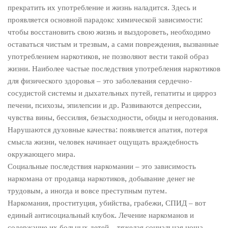
прекратить их употребление и жизнь наладится. Здесь и
проявляется основной парадокс химической зависимости:
чтобы восстановить свою жизнь и выздороветь, необходимо
оставаться чистым и трезвым, а сами повреждения, вызванные
употреблением наркотиков, не позволяют вести такой образ
жизни. Наиболее частые последствия употребления наркотиков
для физического здоровья – это заболевания сердечно-
сосудистой системы и дыхательных путей, гепатиты и цирроз
печени, психозы, эпилепсии и др. Развиваются депрессии,
чувства вины, бессилия, безысходности, обиды и негодования.
Нарушаются духовные качества: появляется апатия, потеря
смысла жизни, человек начинает ощущать враждебность
окружающего мира.
Социальные последствия наркомании – это зависимость
наркомана от продавца наркотиков, добывание денег не
трудовым, а иногда и вовсе преступным путем.
Наркомания, проституция, убийства, грабежи, СПИД – вот
единый антисоциальный клубок. Лечение наркоманов и
содержание их больных детей – тяжелая социальная ноша.