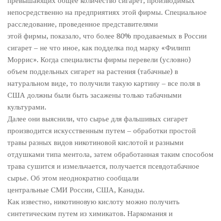
превышающих общее количество сигарет, производимых
непосредственно на предприятиях этой фирмы. Специальное
расследование, проведенное представителями
этой фирмы, показало, что более 80% продаваемых в России
сигарет – не что иное, как подделка под марку «Филипп
Моррис». Когда специалисты фирмы перевели (условно)
объем поддельных сигарет на растения (табачные) в
натуральном виде, то получили такую картину – все поля в
США должны были быть засажены только табачными
культурами.
Далее они выяснили, что сырье для фальшивых сигарет
производится искусственным путем – обработки простой
травы разных видов никотиновой кислотой и разными
отдушками типа ментола, затем обработанная таким способом
трава сушится и измельчается, получается псевдотабачное
сырье. Об этом неоднократно сообщали
центральные СМИ России, США, Канады.
Как известно, никотиновую кислоту можно получить
синтетическим путем из химикатов. Наркомания и