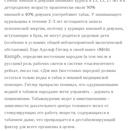
Сейчас юноши и девушки начинают курить в 13, 15, 17 лет и к
детородному возрасту практически около 90%
юношей и 40% девушек употребляют табак. У начинающего
курильщика в течение 2–3 лет истощаются запасы
психической энергии, поэтому у курящих юношей и девушек,
вступающих в брак, не могут родиться здоровые дети
(особенно в условиях общей неблагоприятной экологической
обстановки). Еще Адольф Гитлер в своей книге «Mein
Kampf», определяя восточным народам (в том числе и
русским) роль рабочих скотов в системе «тысячелетнего
рейха», писал так: «Для них (восточных народов) должны
остаться только водка и табак и никакой медицинской
помощи». Гитлер прекрасно понимал, что одурманенными
водкой и табаком народами легче управлять – держать в
повиновении. Табакокурение ведет к никотиномании –
зависимости дыхательного центра головного мозга от
стимулирующих его работу веществ, содержащихся в
табачном дыме, что превращается в дестабилизирующий
фактор для всего организма в целом.