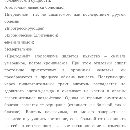
человеческой сущности.
Алкоголизм является болезнью:
1)первичной, т.е. не симптомом или последствием другой
болезни;
2)прогрессирующей;
3)хронической (длительной);
4)неизлечимой;
5)смертельной.
«Прелюдией» алкоголизма является пьянство – сначала
умеренное, потом хроническое. При этом этиловый спирт
постоянно присутствует в организме человека, он
преобразуется в процессе обмена веществ. Поступающий
через пищеварительный тракт алкоголь распадается до
ядовитого ацетальдегида и оказывает на клетки и органы
разрушительное воздействие. Одним из главных симптомов
болезни является ее отрицание (отрицает как больной, так и
близкие). Болезнь неизлечима, но можно задержать ее
развитие и улучшить состояние, если больной готов принять
на себя ответственность за свое выздоровление и изменить