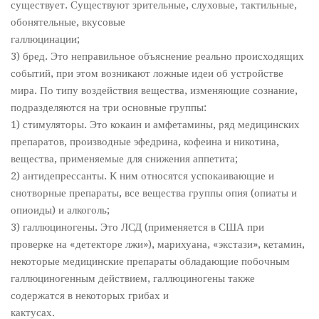
существует. Существуют зрительные, слуховые, тактильные,
обонятельные, вкусовые
галлюцинации;
3) бред. Это неправильное объяснение реально происходящих
событий, при этом возникают ложные идеи об устройстве
мира. По типу воздействия вещества, изменяющие сознание,
подразделяются на три основные группы:
1) стимуляторы. Это кокаин и амфетамины, ряд медицинских
препаратов, производные эфедрина, кофеина и никотина,
вещества, применяемые для снижения аппетита;
2) антидепрессанты. К ним относятся успокаивающие и
снотворные препараты, все вещества группы опия (опиаты и
опиоиды) и алкоголь;
3) галлюциногены. Это ЛСД (применяется в США при
проверке на «детекторе лжи»), марихуана, «экстази», кетамин,
некоторые медицинские препараты обладающие побочным
галлюциногенным действием, галлюциногены также
содержатся в некоторых грибах и
кактусах.