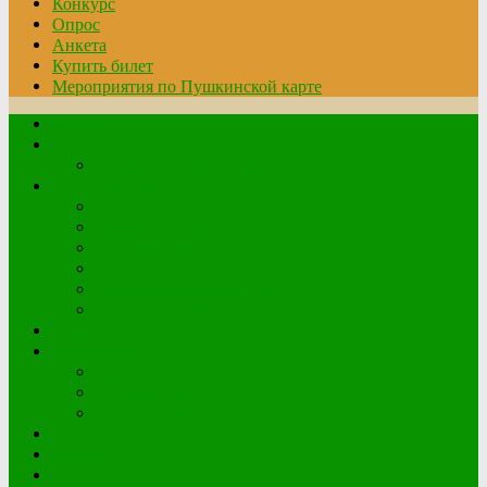
Конкурс
Опрос
Анкета
Купить билет
Мероприятия по Пушкинской карте
Главная
Читателю
Правила пользования
О библиотеке
Структура организации
График работы
История библиотеки
Документы
Контактная информация
Обратная связь
Афиша
Краеведение
Краеведческие книги
Наши земляки
Клетский плацдарм
Виртуальная выставка
Конкурс
Опрос