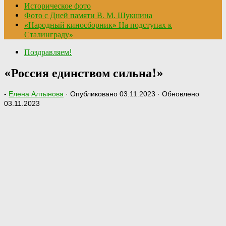
Историческое фото
Фото с Дней памяти В. М. Шукшина
«Народный киносборник» На подступах к
Сталинграду»
Поздравляем!
«Россия единством сильна!»
-
Елена Алтынова
· Опубликовано
03.11.2023
· Обновлено
03.11.2023