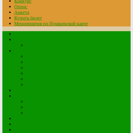
Конкурс
Опрос
Анкета
Купить билет
Мероприятия по Пушкинской карте
Главная
Читателю
Правила пользования
О библиотеке
Структура организации
График работы
История библиотеки
Документы
Контактная информация
Обратная связь
Афиша
Краеведение
Краеведческие книги
Наши земляки
Клетский плацдарм
Виртуальная выставка
Конкурс
Опрос