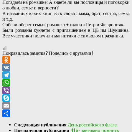
Погадаем на ромашке: А знаете ли вы пословицы и поговорки
о любви, семье и верности?
В названиях каких книг есть слова : мама, брат, сестра, семья
и т.д.
Собери оберег семьи: ромашка + икона «Петр и Феврония».
Были розданы буклеты с приглашением в ЦБ им Шукшина.
Все участники получили магнитики с символом праздника.
Понравилась заметка? Поделись с друзьями!
Odnoklassniki
VK
Telegram
WhatsApp
Viber
Skype
Email
Отправить
Следующая публикация
День российского флага.
Предыдущая публикация
41й- завещано помнить