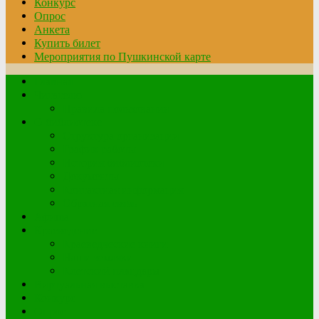
Конкурс
Опрос
Анкета
Купить билет
Мероприятия по Пушкинской карте
Главная
Читателю
Правила пользования
О библиотеке
Структура организации
График работы
История библиотеки
Документы
Контактная информация
Обратная связь
Афиша
Краеведение
Краеведческие книги
Наши земляки
Клетский плацдарм
Виртуальная выставка
Конкурс
Опрос