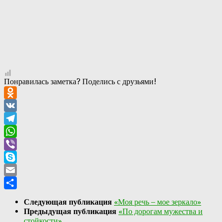
Понравилась заметка? Поделись с друзьями!
Odnoklassniki
VK
Telegram
WhatsApp
Viber
Skype
Email
Отправить
Следующая публикация
«Моя речь – мое зеркало»
Предыдущая публикация
«По дорогам мужества и
стойкости»