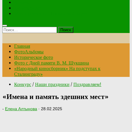
Анкета
Купить билет
Мероприятия по Пушкинской карте
Найти:
Главная
ФотоАльбомы
Историческое фото
Фото с Дней памяти В. М. Шукшина
«Народный киносборник» На подступах к
Сталинграду»
Конкурс
/
Наши праздники
/
Поздравляем!
«Имена и память здешних мест»
-
Елена Алтынова
·
28.02.2025