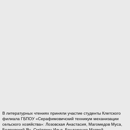
В литературных чтениях приняли участие студенты Клетского
филиала ГБПОУ «Серафимовичский техникум механизации
сельского хозяйства»: Лозовская Анастасия, Магомедов Муса,
Беляевский Ян, Смёрткин Илья, Бондаренко Матвей.