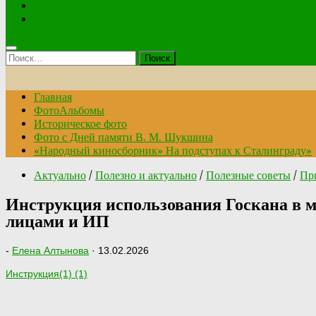
Купить билет
Мероприятия по Пушкинской карте
Найти:
Главная
ФотоАльбомы
Историческое фото
Фото с Дней памяти В. М. Шукшина
«Народный киносборник» На подступах к Сталинграду»
Актуально
/
Полезно и актуально
/
Полезные советы
/
Пр
Инструкция использования Госкана в 
лицами и ИП
-
Елена Алтынова
·
13.02.2026
Инструкция(1) (1)