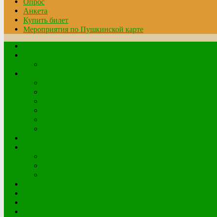
Опрос
Анкета
Купить билет
Мероприятия по Пушкинской карте
Главная
Читателю
Правила пользования
О библиотеке
Структура организации
График работы
История библиотеки
Документы
Контактная информация
Обратная связь
Афиша
Краеведение
Краеведческие книги
Наши земляки
Клетский плацдарм
Виртуальная выставка
Конкурс
Опрос
Анкета