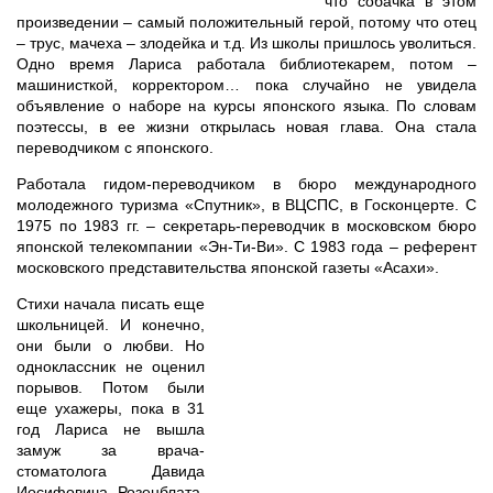
что собачка в этом
произведении – самый положительный герой, потому что отец
– трус, мачеха – злодейка и т.д. Из школы пришлось уволиться.
Одно время Лариса работала библиотекарем, потом –
машинисткой, корректором… пока случайно не увидела
объявление о наборе на курсы японского языка. По словам
поэтессы, в ее жизни открылась новая глава. Она стала
переводчиком с японского.
Работала гидом-переводчиком в бюро международного
молодежного туризма «Спутник», в ВЦСПС, в Госконцерте. С
1975 по 1983 гг. – секретарь-переводчик в московском бюро
японской телекомпании «Эн-Ти-Ви». С 1983 года – референт
московского представительства японской газеты «Асахи».
Стихи начала писать еще
школьницей. И конечно,
они были о любви. Но
одноклассник не оценил
порывов. Потом были
еще ухажеры, пока в 31
год Лариса не вышла
замуж за врача-
стоматолога Давида
Иосифовича Розенблата.