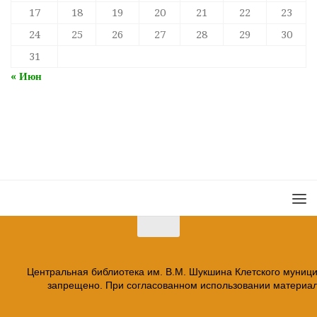
17
18
19
20
21
22
23
24
25
26
27
28
29
30
31
« Июн
Центральная библиотека им. В.М. Шукшина Клетского муниц
запрещено. При согласованном использовании материало