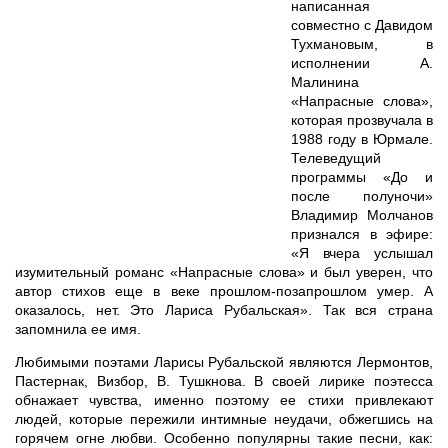
написанная
совместно с Давидом
Тухмановым, в
исполнении А.
Малинина
«Напрасные слова»,
которая прозвучала в
1988 году в Юрмале.
Телеведущий
программы «До и
после полуночи»
Владимир Молчанов
признался в эфире:
«Я вчера услышал
изумительный романс «Напрасные слова» и был уверен, что
автор стихов еще в веке прошлом-позапрошлом умер. А
оказалось, нет. Это Лариса Рубальская». Так вся страна
запомнила ее имя.
Любимыми поэтами Ларисы Рубальской являются Лермонтов,
Пастернак, Визбор, В. Тушкнова. В своей лирике поэтесса
обнажает чувства, именно поэтому ее стихи привлекают
людей, которые пережили интимные неудачи, обжегшись на
горячем огне любви. Особенно популярны такие песни, как: