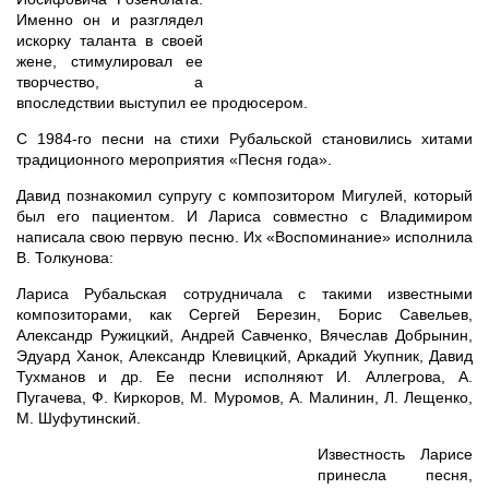
Именно он и разглядел
искорку таланта в своей
жене, стимулировал ее
творчество, а
впоследствии выступил ее продюсером.
С 1984-го песни на стихи Рубальской становились хитами
традиционного мероприятия «Песня года».
Давид познакомил супругу с композитором Мигулей, который
был его пациентом. И Лариса совместно с Владимиром
написала свою первую песню. Их «Воспоминание» исполнила
В. Толкунова:
Лариса Рубальская сотрудничала с такими известными
композиторами, как Сергей Березин, Борис Савельев,
Александр Ружицкий, Андрей Савченко, Вячеслав Добрынин,
Эдуард Ханок, Александр Клевицкий, Аркадий Укупник, Давид
Тухманов и др. Ее песни исполняют И. Аллегрова, А.
Пугачева, Ф. Киркоров, М. Муромов, А. Малинин, Л. Лещенко,
М. Шуфутинский.
Известность Ларисе
принесла песня,