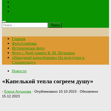
Анкета
Купить билет
Мероприятия по Пушкинской карте
Найти:
Главная
ФотоАльбомы
Историческое фото
Фото с Дней памяти В. М. Шукшина
«Народный киносборник» На подступах к
Сталинграду»
Новости
«Капелькой тепла согреем душу»
-
Елена Алтынова
· Опубликовано
10.10.2023
· Обновлено
15.12.2023