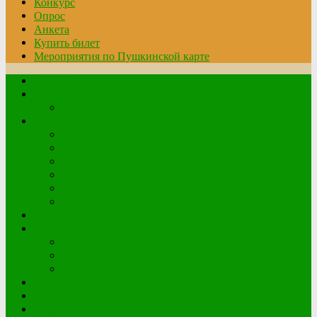
Конкурс
Опрос
Анкета
Купить билет
Мероприятия по Пушкинской карте
Главная
Читателю
Правила пользования
О библиотеке
Структура организации
График работы
История библиотеки
Документы
Контактная информация
Обратная связь
Афиша
Краеведение
Краеведческие книги
Наши земляки
Клетский плацдарм
Виртуальная выставка
Конкурс
Опрос