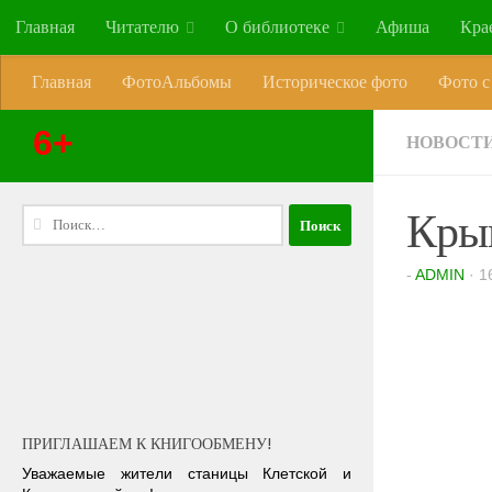
Главная
Читателю
О библиотеке
Афиша
Кра
Перейти к содержимому
Главная
ФотоАльбомы
Историческое фото
Фото с
6+
НОВОСТ
Крым
Найти:
-
ADMIN
·
1
ПРИГЛАШАЕМ К КНИГООБМЕНУ!
Уважаемые жители станицы Клетской и