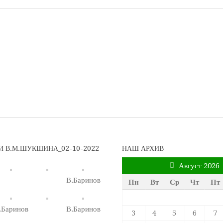
 В.М.ШУКШИНА_02-10-2022
НАШ АРХИВ
Август 2026
В.Баринов
Пн
Вт
Ср
Чт
Пт
.Баринов
В.Баринов
3
4
5
6
7