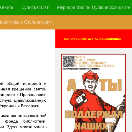
Анкета
Купить билет
Мероприятия по Пушкинской карте
одступах к Сталинграду»
ВЕРСИЯ САЙТА ДЛЯ СЛАБОВИДЯЩИХ
ей общей историей и
принял крещение святой
бращение к Православию
стную, цивилизованную
 Украины и Беларуси.
ниманию пользователей
з фонда библиотеки,
и. Здесь можно узнать