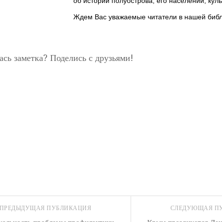
об истории полуострова, его населении, кул
Ждем Вас уважаемые читатели в нашей библ
сь заметка? Поделись с друзьями!
ssniki
m
pp
ь
ПРЕДЫДУЩАЯ ПУБЛИКАЦИЯ
СЛЕДУЮЩАЯ П