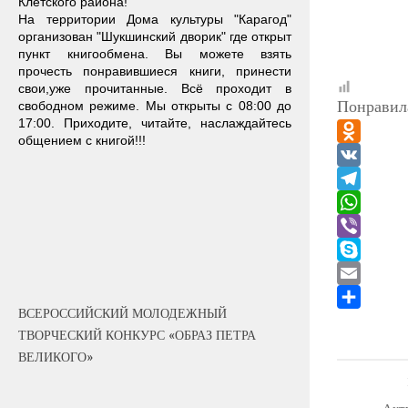
Клетского района!
На территории Дома культуры "Карагод"
организован "Шукшинский дворик" где открыт
пункт книгообмена. Вы можете взять
прочесть понравившиеся книги, принести
свои,уже прочитанные. Всё проходит в
Понравила
свободном режиме. Мы открыты с 08:00 до
17:00. Приходите, читайте, наслаждайтесь
общением с книгой!!!
Odnokla
VK
Telegra
WhatsA
Viber
Skype
Email
ВСЕРОССИЙСКИЙ МОЛОДЕЖНЫЙ
Отправит
ТВОРЧЕСКИЙ КОНКУРС «ОБРАЗ ПЕТРА
ВЕЛИКОГО»