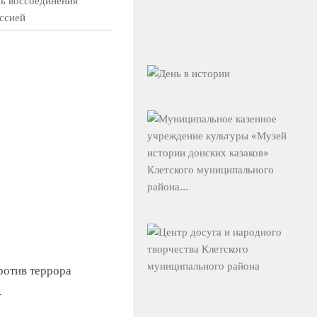
нь воссоединения
ссией
ротив террора
4