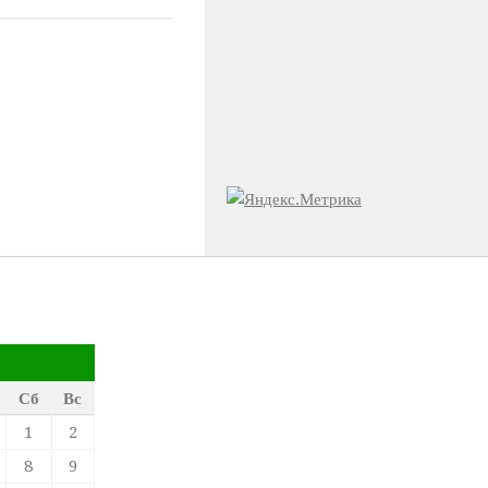
Сб
Вс
1
2
8
9