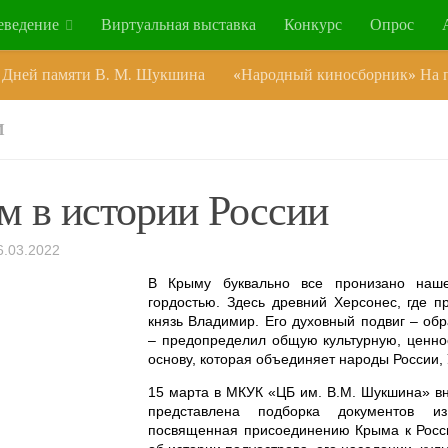
еведение
Виртуальная выставка
Конкурс
Опрос
 Дней памяти В. М. Шукшина
«Народный киносборник» На п
И
 в истории России
6.03.2022
В Крыму буквально все пронизано наш
гордостью. Здесь древний Херсонес, где 
князь Владимир. Его духовный подвиг – о
– предопределил общую культурную, ценно
основу, которая объединяет народы России,
15 марта в МКУК «ЦБ им. В.М. Шукшина» в
представлена подборка документов и
посвященная присоединению Крыма к Росси