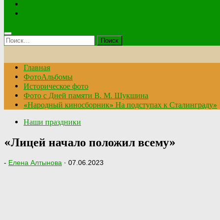
Купить билет
Мероприятия по Пушкинской карте
Найти:
Главная
ФотоАльбомы
Историческое фото
Фото с Дней памяти В. М. Шукшина
«Народный киносборник» На подступах к Сталинграду»
Наши праздники
«Лицей начало положил всему»
-
Елена Алтынова
·
07.06.2023