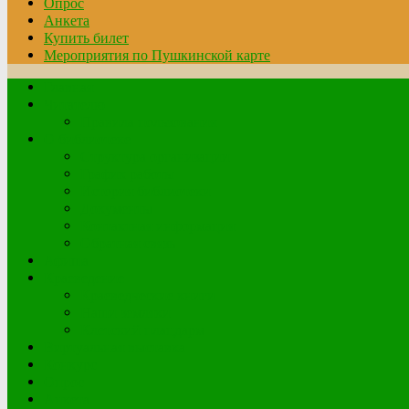
Опрос
Анкета
Купить билет
Мероприятия по Пушкинской карте
Главная
Читателю
Правила пользования
О библиотеке
Структура организации
График работы
История библиотеки
Документы
Контактная информация
Обратная связь
Афиша
Краеведение
Краеведческие книги
Наши земляки
Клетский плацдарм
Виртуальная выставка
Конкурс
Опрос
Анкета