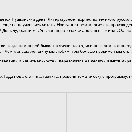
ается Пушкинский день. Литературное творчество великого русско
, еще не научившись читать. Наизусть знаем многие его произведе
День чудесный!», «Унылая пора, очей очарованье…» или «Ох, лето 
аже, когда нам порой бывает в жизни плохо, или не знаем, как пост
а…», «Чем меньше женщину мы любим, тем больше нравимся мы ей…
оведаний и национальностей, переводятся на десятки языков мира.
ках Года педагога и наставника, провели тематическую программу,