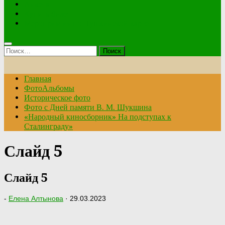
Анкета
Купить билет
Мероприятия по Пушкинской карте
Найти:
Главная
ФотоАльбомы
Историческое фото
Фото с Дней памяти В. М. Шукшина
«Народный киносборник» На подступах к
Сталинграду»
Слайд 5
Слайд 5
-
Елена Алтынова
·
29.03.2023