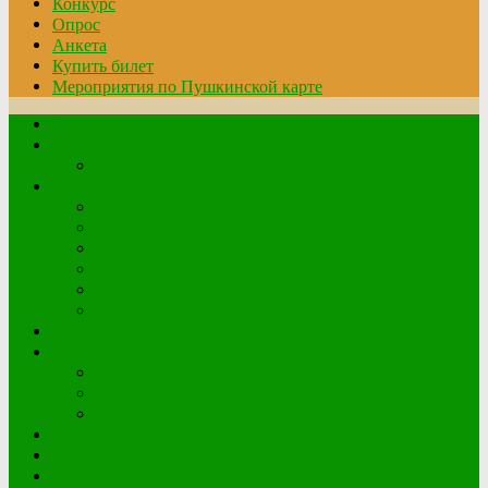
Конкурс
Опрос
Анкета
Купить билет
Мероприятия по Пушкинской карте
Главная
Читателю
Правила пользования
О библиотеке
Структура организации
График работы
История библиотеки
Документы
Контактная информация
Обратная связь
Афиша
Краеведение
Краеведческие книги
Наши земляки
Клетский плацдарм
Виртуальная выставка
Конкурс
Опрос