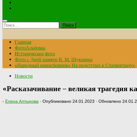
Купить билет
Мероприятия по Пушкинской карте
Найти:
Главная
ФотоАльбомы
Историческое фото
Фото с Дней памяти В. М. Шукшина
«Народный киносборник» На подступах к Сталинграду»
Новости
«Расказачивание – великая трагедия 
-
Елена Алтынова
· Опубликовано
24.01.2023
· Обновлено
24.01.