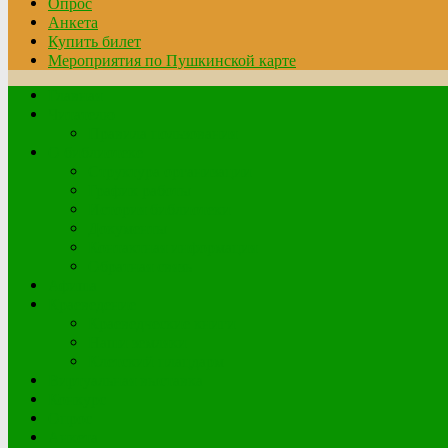
Опрос
Анкета
Купить билет
Мероприятия по Пушкинской карте
Главная
Читателю
Правила пользования
О библиотеке
Структура организации
График работы
История библиотеки
Документы
Контактная информация
Обратная связь
Афиша
Краеведение
Краеведческие книги
Наши земляки
Клетский плацдарм
Виртуальная выставка
Конкурс
Опрос
Анкета