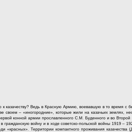
 к казачеству? Ведь в Красную Армию, воевавшую в то время с 
ве своем – «иногородние», которые жили на казачьих землях, нес
Первой конной армии прославленного С.М. Буденного и во Второй
 Белой армией в гражданскую войну и в ходе совет
еди «красных». Территории компактного проживания казачества (Д