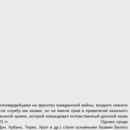
белогвардейцами на фронтах гражданской войны, входило немало
ли службу как казаки, но не имели прав и привилегий казачьего
 конной армии, которой командовал потомственный донской казак
ско-польской войны 1919 – 1921 гг. Однако среди
он, Кубань, Терек, Урал и др.) стали основными базами Белого