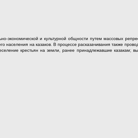
ьно-экономической и культурной общности путем массовых репресс
его населения на казаков. В процессе расказачивания также пров
реселение крестьян на земли, ранее принадлежавшие казакам; вы