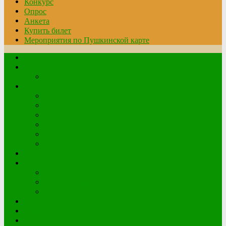
Конкурс
Опрос
Анкета
Купить билет
Мероприятия по Пушкинской карте
Главная
Читателю
Правила пользования
О библиотеке
Структура организации
График работы
История библиотеки
Документы
Контактная информация
Обратная связь
Афиша
Краеведение
Краеведческие книги
Наши земляки
Клетский плацдарм
Виртуальная выставка
Конкурс
Опрос