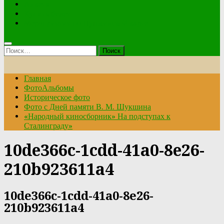
Анкета
Купить билет
Мероприятия по Пушкинской карте
Найти:
Главная
ФотоАльбомы
Историческое фото
Фото с Дней памяти В. М. Шукшина
«Народный киносборник» На подступах к
Сталинграду»
10de366c-1cdd-41a0-8e26-
210b923611a4
10de366c-1cdd-41a0-8e26-
210b923611a4