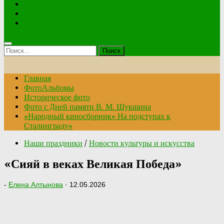
Анкета
Купить билет
Мероприятия по Пушкинской карте
Найти:
Главная
ФотоАльбомы
Историческое фото
Фото с Дней памяти В. М. Шукшина
«Народный киносборник» На подступах к
Сталинграду»
Наши праздники
/
Новости культуры и искусства
«Сияй в веках Великая Победа»
-
Елена Алтынова
·
12.05.2026