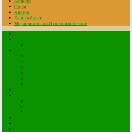
Конкурс
Опрос
Анкета
Купить билет
Мероприятия по Пушкинской карте
Главная
Читателю
Правила пользования
О библиотеке
Структура организации
График работы
История библиотеки
Документы
Контактная информация
Обратная связь
Афиша
Краеведение
Краеведческие книги
Наши земляки
Клетский плацдарм
Виртуальная выставка
Конкурс
Опрос