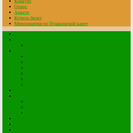
Конкурс
Опрос
Анкета
Купить билет
Мероприятия по Пушкинской карте
Главная
Читателю
Правила пользования
О библиотеке
Структура организации
График работы
История библиотеки
Документы
Контактная информация
Обратная связь
Афиша
Краеведение
Краеведческие книги
Наши земляки
Клетский плацдарм
Виртуальная выставка
Конкурс
Опрос