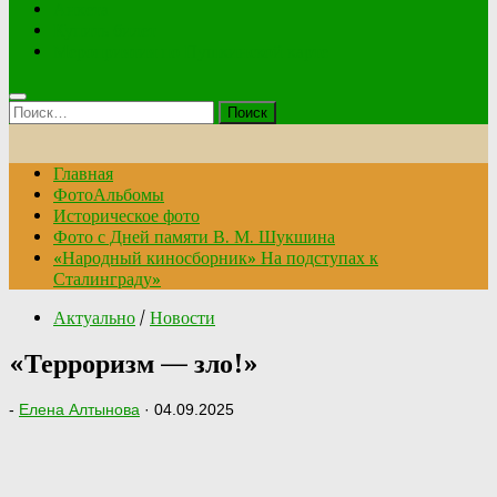
Анкета
Купить билет
Мероприятия по Пушкинской карте
Найти:
Главная
ФотоАльбомы
Историческое фото
Фото с Дней памяти В. М. Шукшина
«Народный киносборник» На подступах к
Сталинграду»
Актуально
/
Новости
«Терроризм — зло!»
-
Елена Алтынова
·
04.09.2025