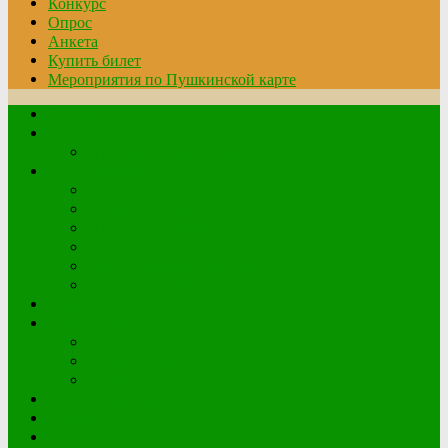
Конкурс
Опрос
Анкета
Купить билет
Мероприятия по Пушкинской карте
Главная
Читателю
Правила пользования
О библиотеке
Структура организации
График работы
История библиотеки
Документы
Контактная информация
Обратная связь
Афиша
Краеведение
Краеведческие книги
Наши земляки
Клетский плацдарм
Виртуальная выставка
Конкурс
Опрос