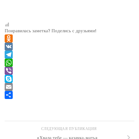
Понравилась заметка? Поделись с друзьями!
Odnoklassniki
VK
Telegram
WhatsApp
Viber
Skype
Email
Отправить
СЛЕДУЮЩАЯ ПУБЛИКАЦИЯ
«Хвала тебе — казачка-мать»