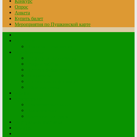
Конкурс
Опрос
Анкета
Купить билет
Мероприятия по Пушкинской карте
Главная
Читателю
Правила пользования
О библиотеке
Структура организации
График работы
История библиотеки
Документы
Контактная информация
Обратная связь
Афиша
Краеведение
Краеведческие книги
Наши земляки
Клетский плацдарм
Виртуальная выставка
Конкурс
Опрос