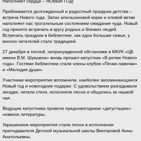
Наполняет сердце – НОВЫЙ ГОД!
Приближается долгожданный и радостный праздник детства –
встреча Нового года. Запах апельсиновой корки и еловой ветви
наполняет нас трогательным состоянием ожидания чуда. Новый
год принято встречать в кругу родных и близких людей.
Встречать праздник в библиотеке, как одна большая семья, у
многих читателей стало традицией.
27 декабря в теплой, непринужденной обстановке в МКУК «ЦБ
имени В.М. Шукшина» вновь прошел капустник «В ритме Нового
года». Гостями библиотеки стали члены клубов «Печки-лавочки»
и «Мелодия души».
Участники мероприятия вспомнили, наиболее запоминающиеся
Новый год и новогодние подарки. С удовольствием разгадывали
загадки, читали стихи, исполняли песни и общались за чашкой
чая.
Ведущие капустника провели предновогоднюю «дегустацию»
новинок литературы.
Украшением мероприятия стали песни в исполнении
преподавателя Детской музыкальной школы Викторовой Анны
Анатольевны.