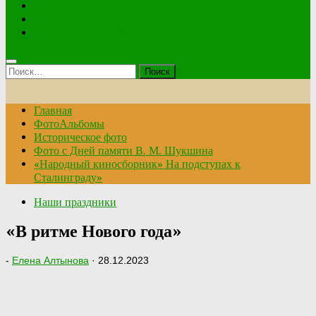
Анкета
Купить билет
Мероприятия по Пушкинской карте
Найти:
Главная
ФотоАльбомы
Историческое фото
Фото с Дней памяти В. М. Шукшина
«Народный киносборник» На подступах к
Сталинграду»
Наши праздники
«В ритме Нового года»
-
Елена Алтынова
·
28.12.2023