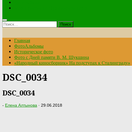
Купить билет
Мероприятия по Пушкинской карте
Найти:
Главная
ФотоАльбомы
Историческое фото
Фото с Дней памяти В. М. Шукшина
«Народный киносборник» На подступах к Сталинграду»
DSC_0034
DSC_0034
-
Елена Алтынова
·
29.06.2018