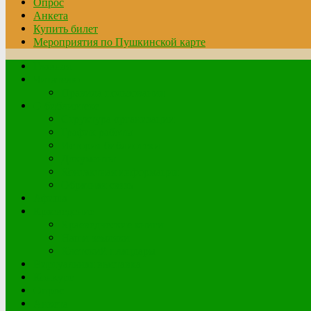
Опрос
Анкета
Купить билет
Мероприятия по Пушкинской карте
Главная
Читателю
Правила пользования
О библиотеке
Структура организации
График работы
История библиотеки
Документы
Контактная информация
Обратная связь
Афиша
Краеведение
Краеведческие книги
Наши земляки
Клетский плацдарм
Виртуальная выставка
Конкурс
Опрос
Анкета