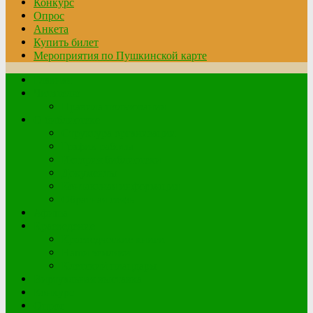
Конкурс
Опрос
Анкета
Купить билет
Мероприятия по Пушкинской карте
Главная
Читателю
Правила пользования
О библиотеке
Структура организации
График работы
История библиотеки
Документы
Контактная информация
Обратная связь
Афиша
Краеведение
Краеведческие книги
Наши земляки
Клетский плацдарм
Виртуальная выставка
Конкурс
Опрос