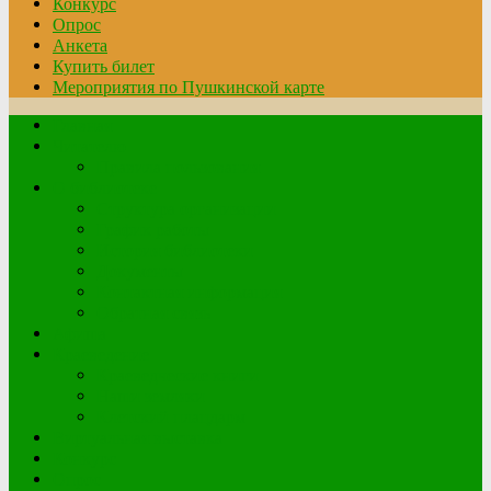
Конкурс
Опрос
Анкета
Купить билет
Мероприятия по Пушкинской карте
Главная
Читателю
Правила пользования
О библиотеке
Структура организации
График работы
История библиотеки
Документы
Контактная информация
Обратная связь
Афиша
Краеведение
Краеведческие книги
Наши земляки
Клетский плацдарм
Виртуальная выставка
Конкурс
Опрос