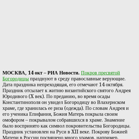
МОСКВА, 14 окт – РИА Новости.
Покров пресвятой
Богородицы
празднуют в среду православные верующие.
Дата праздника непреходящая, его отмечают 14 октября.
Праздник отсылает к житию византийского святого Андрея
Юродивого (X век). По преданию, во время осады
Константинополя он увидел Богородицу во Влахернском
храме, где хранилась ее риза (одежда). По словам Андрея и
его ученика Епифания, Божия Матерь покрыла своим
омофором – покрывалом собравшихся в храме. Знамение
было воспринято как символ покровительства Богородицы.
Праздник установлен на Руси в XII веке. Покрову Божией
Матери в России посвящено много храмов, например,