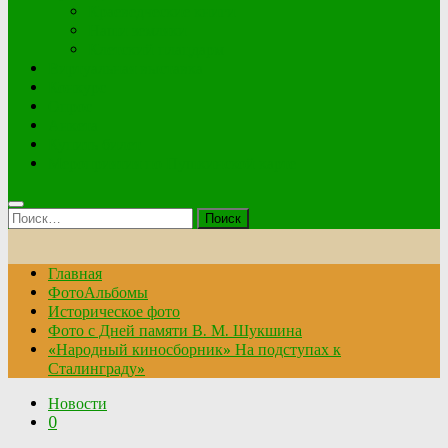
Краеведческие книги
Наши земляки
Клетский плацдарм
Виртуальная выставка
Конкурс
Опрос
Анкета
Купить билет
Мероприятия по Пушкинской карте
Найти:
Главная
ФотоАльбомы
Историческое фото
Фото с Дней памяти В. М. Шукшина
«Народный киносборник» На подступах к
Сталинграду»
Новости
0