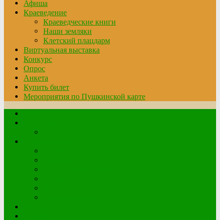
Афиша
Краеведение
Краеведческие книги
Наши земляки
Клетский плацдарм
Виртуальная выставка
Конкурс
Опрос
Анкета
Купить билет
Мероприятия по Пушкинской карте
Главная
Читателю
Правила пользования
О библиотеке
Структура организации
График работы
История библиотеки
Документы
Контактная информация
Обратная связь
Афиша
Краеведение