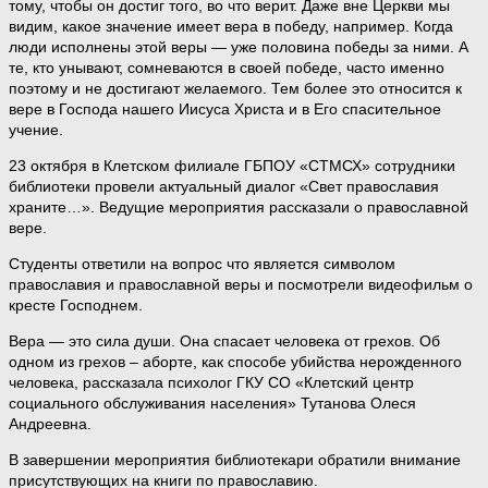
тому, чтобы он достиг того, во что верит. Даже вне Церкви мы
видим, какое значение имеет вера в победу, например. Когда
люди исполнены этой веры — уже половина победы за ними. А
те, кто унывают, сомневаются в своей победе, часто именно
поэтому и не достигают желаемого. Тем более это относится к
вере в Господа нашего Иисуса Христа и в Его спасительное
учение.
23 октября в Клетском филиале ГБПОУ «СТМСХ» сотрудники
библиотеки провели актуальный диалог «Свет православия
храните…». Ведущие мероприятия рассказали о православной
вере.
Студенты ответили на вопрос что является символом
православия и православной веры и посмотрели видеофильм о
кресте Господнем.
Вера — это сила души. Она спасает человека от грехов. Об
одном из грехов – аборте, как способе убийства нерожденного
человека, рассказала психолог ГКУ СО «Клетский центр
социального обслуживания населения» Тутанова Олеся
Андреевна.
В завершении мероприятия библиотекари обратили внимание
присутствующих на книги по православию.