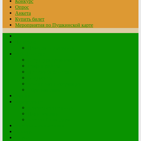
Конкурс
Опрос
Анкета
Купить билет
Мероприятия по Пушкинской карте
Главная
Читателю
Правила пользования
О библиотеке
Структура организации
График работы
История библиотеки
Документы
Контактная информация
Обратная связь
Афиша
Краеведение
Краеведческие книги
Наши земляки
Клетский плацдарм
Виртуальная выставка
Конкурс
Опрос