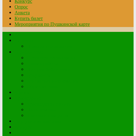
Конкурс
Опрос
Анкета
Купить билет
Мероприятия по Пушкинской карте
Главная
Читателю
Правила пользования
О библиотеке
Структура организации
График работы
История библиотеки
Документы
Контактная информация
Обратная связь
Афиша
Краеведение
Краеведческие книги
Наши земляки
Клетский плацдарм
Виртуальная выставка
Конкурс
Опрос