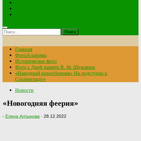
Анкета
Купить билет
Мероприятия по Пушкинской карте
Найти:
Главная
ФотоАльбомы
Историческое фото
Фото с Дней памяти В. М. Шукшина
«Народный киносборник» На подступах к
Сталинграду»
Новости
«Новогодняя феерия»
-
Елена Алтынова
·
28.12.2022