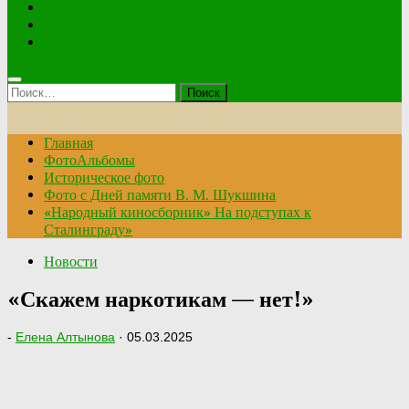
Анкета
Купить билет
Мероприятия по Пушкинской карте
Найти:
Главная
ФотоАльбомы
Историческое фото
Фото с Дней памяти В. М. Шукшина
«Народный киносборник» На подступах к
Сталинграду»
Новости
«Скажем наркотикам — нет!»
-
Елена Алтынова
·
05.03.2025