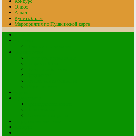
Конкурс
Опрос
Анкета
Купить билет
Мероприятия по Пушкинской карте
Главная
Читателю
Правила пользования
О библиотеке
Структура организации
График работы
История библиотеки
Документы
Контактная информация
Обратная связь
Афиша
Краеведение
Краеведческие книги
Наши земляки
Клетский плацдарм
Виртуальная выставка
Конкурс
Опрос